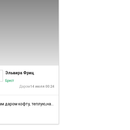
1/6
Эльвира Фриц
Брест
Даром
14 июля 00:24
м даром кофту, теплую,на замке. Речица