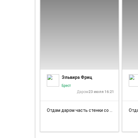
1/2
Эльвира Фриц
Брест
Даром
23 июля 16:21
Отдам даром часть стенки со стеклом. Речица -смирнова
Отда